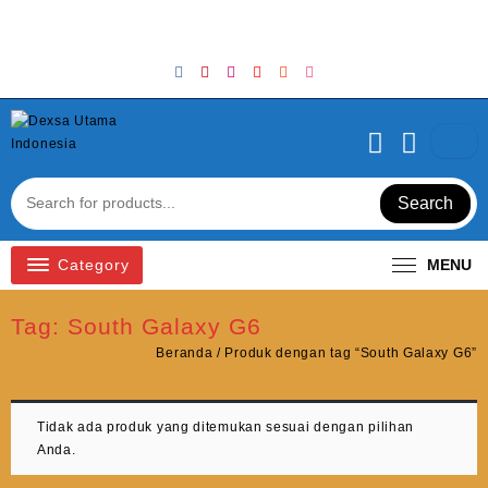
Skip
Welcome to Top Store
to
content
Search
Category
MENU
Tag:
South Galaxy G6
Beranda
/ Produk dengan tag “South Galaxy G6”
Tidak ada produk yang ditemukan sesuai dengan pilihan
Anda.