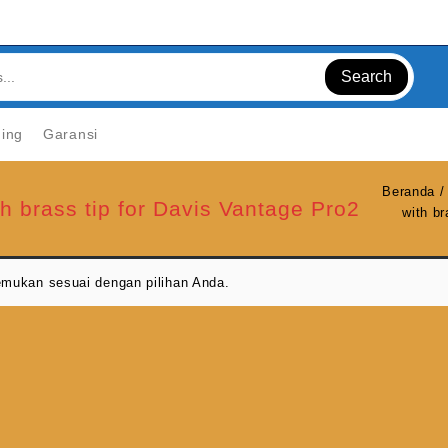
Search
ning
Garansi
Beranda
/
h brass tip for Davis Vantage Pro2
with br
emukan sesuai dengan pilihan Anda.