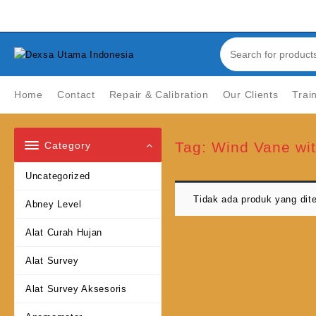
Skip
Welcome to Top Store
to
content
Home
Contact
Repair & Calibration
Our Clients
Trai
Tag:
Wind Vane wit
Category
Uncategorized
Tidak ada produk yang dit
Abney Level
Alat Curah Hujan
Alat Survey
Alat Survey Aksesoris