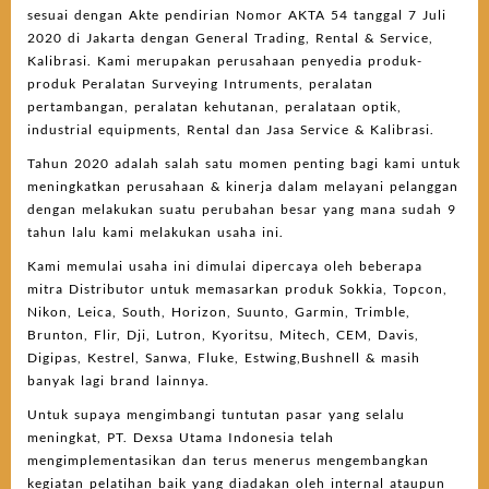
sesuai dengan Akte pendirian Nomor AKTA 54 tanggal 7 Juli
2020 di Jakarta dengan General Trading, Rental & Service,
Kalibrasi. Kami merupakan perusahaan penyedia produk-
produk Peralatan Surveying Intruments, peralatan
pertambangan, peralatan kehutanan, peralataan optik,
industrial equipments, Rental dan Jasa Service & Kalibrasi.
Tahun 2020 adalah salah satu momen penting bagi kami untuk
meningkatkan perusahaan & kinerja dalam melayani pelanggan
dengan melakukan suatu perubahan besar yang mana sudah 9
tahun lalu kami melakukan usaha ini.
Kami memulai usaha ini dimulai dipercaya oleh beberapa
mitra Distributor untuk memasarkan produk Sokkia, Topcon,
Nikon, Leica, South, Horizon, Suunto, Garmin, Trimble,
Brunton, Flir, Dji, Lutron, Kyoritsu, Mitech, CEM, Davis,
Digipas, Kestrel, Sanwa, Fluke, Estwing,Bushnell & masih
banyak lagi brand lainnya.
Untuk supaya mengimbangi tuntutan pasar yang selalu
meningkat, PT. Dexsa Utama Indonesia telah
mengimplementasikan dan terus menerus mengembangkan
kegiatan pelatihan baik yang diadakan oleh internal ataupun