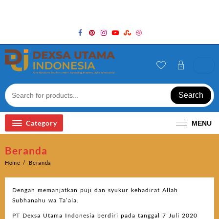
Skip
Welcome to Top Store
to
content
Search
Category
MENU
Beranda
Home
Beranda
Dengan memanjatkan puji dan syukur kehadirat Allah
Subhanahu wa Ta’ala.
PT Dexsa Utama Indonesia berdiri pada tanggal 7 Juli 2020