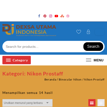
Skip
Welcome to Top Store
to
content
Search
Category
MENU
Kategori:
Nikon Prostaff
Beranda
/
Binocular Nikon
/ Nikon Prostaff
Diurutkan
Menampilkan semua 14 hasil
menurut
yang