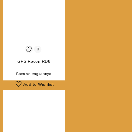
GPS Recon RD8
Baca selengkapnya
Add to Wishlist