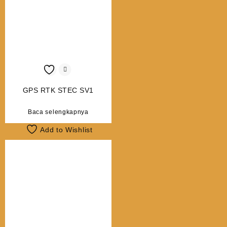
GPS RTK STEC SV1
Baca selengkapnya
Add to Wishlist