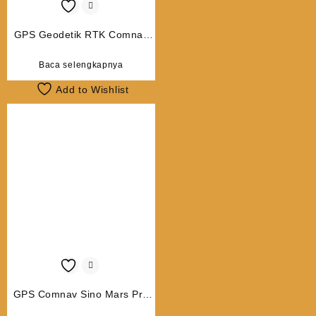
GPS Geodetik RTK Comnav
Sino Jupiter Laser
Baca selengkapnya
Add to Wishlist
GPS Comnav Sino Mars Pro
Laser