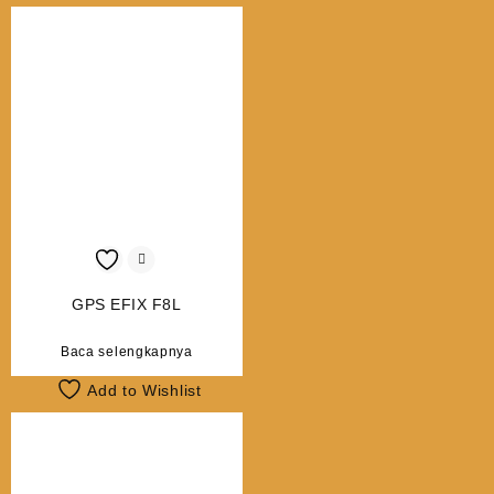
GPS EFIX F8L
Baca selengkapnya
Add to Wishlist