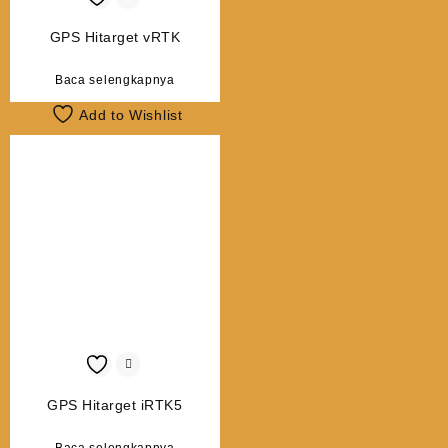
GPS Hitarget vRTK
Baca selengkapnya
Add to Wishlist
GPS Hitarget iRTK5