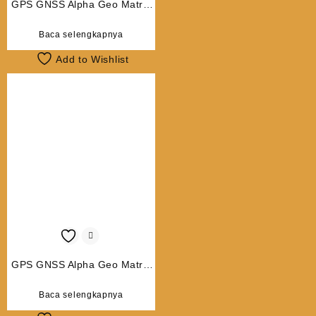
GPS GNSS Alpha Geo Matrix
VI
Baca selengkapnya
Add to Wishlist
GPS GNSS Alpha Geo Matrix
II Lite
Baca selengkapnya