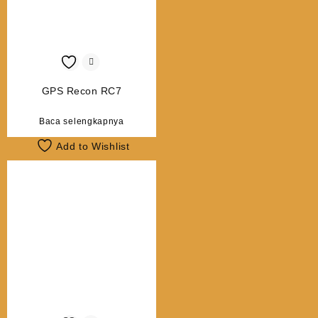
GPS Recon RC7
Baca selengkapnya
Add to Wishlist