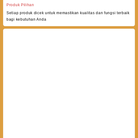
Produk Pilihan
Setiap produk dicek untuk memastikan kualitas dan fungsi terbaik
bagi kebutuhan Anda