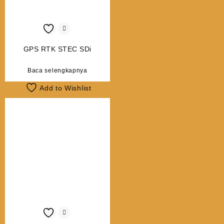
GPS RTK STEC SDi
Baca selengkapnya
Add to Wishlist