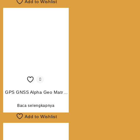
Add to Wishlist
GPS GNSS Alpha Geo Matrix
II AR + Laser
Baca selengkapnya
Add to Wishlist