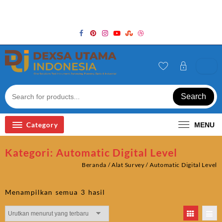
Skip
Welcome to Top Store
to
content
Search
Category
MENU
Kategori:
Automatic Digital Level
Beranda
/
Alat Survey
/ Automatic Digital Level
Diurutkan
Menampilkan semua 3 hasil
menurut
yang