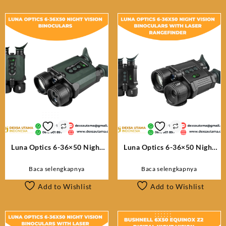
terbaru
Luna Optics 6-36×50 Night
Luna Optics 6-36×50 Night
Vision Binoculars
Vision Binoculars with Laser
Rangefinder
Baca selengkapnya
Baca selengkapnya
Add to Wishlist
Add to Wishlist