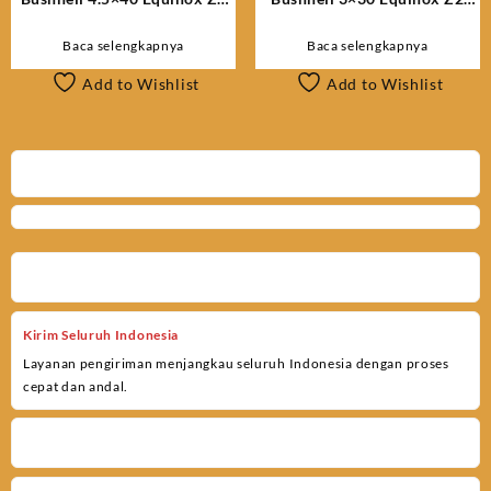
Digital Night Vision
Digital Night Vision
Monocular 260240
Monocular 260230
Baca selengkapnya
Baca selengkapnya
Add to Wishlist
Add to Wishlist
Kirim Seluruh Indonesia
Layanan pengiriman menjangkau seluruh Indonesia dengan proses
cepat dan andal.