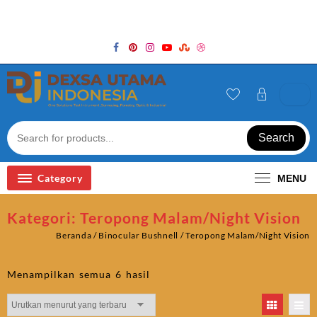
Skip
Welcome to Top Store
to
content
Search
Category
MENU
Kategori:
Teropong Malam/Night Vision
Beranda
/
Binocular Bushnell
/ Teropong Malam/Night Vision
Diurutkan
Menampilkan semua 6 hasil
menurut
yang