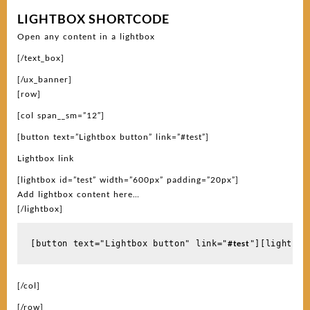
LIGHTBOX SHORTCODE
Open any content in a lightbox
[/text_box]
[/ux_banner]
[row]
[col span__sm=”12″]
[button text=”Lightbox button” link=”#test”]
Lightbox link
[lightbox id=”test” width=”600px” padding=”20px”]
Add lightbox content here…
[/lightbox]
#test
[button text="Lightbox button" link="
"][lightbox
[/col]
[/row]