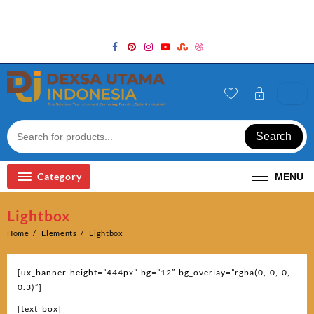
Skip
Welcome to Top Store
to
content
Search
Category
MENU
Lightbox
Home
Elements
Lightbox
[ux_banner height=”444px” bg=”12″ bg_overlay=”rgba(0, 0, 0,
0.3)”]
[text_box]