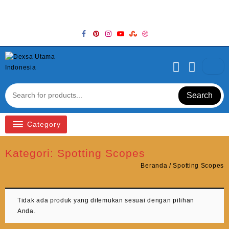
Skip
Welcome to Top Store
to
content
Search
Category
Kategori:
Spotting Scopes
Beranda
/ Spotting Scopes
Tidak ada produk yang ditemukan sesuai dengan pilihan
Anda.