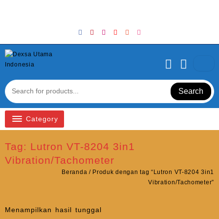
Skip
Welcome to Top Store
to
content
Search
Category
Tag:
Lutron VT-8204 3in1
Vibration/Tachometer
Beranda
/ Produk dengan tag “Lutron VT-8204 3in1
Vibration/Tachometer”
Menampilkan hasil tunggal