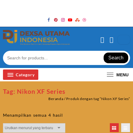
Skip
Welcome to Top Store
to
content
Search
Category
MENU
Tag:
Nikon XF Series
Beranda
/ Produk dengan tag “Nikon XF Series”
Diurutkan
Menampilkan semua 4 hasil
menurut
yang