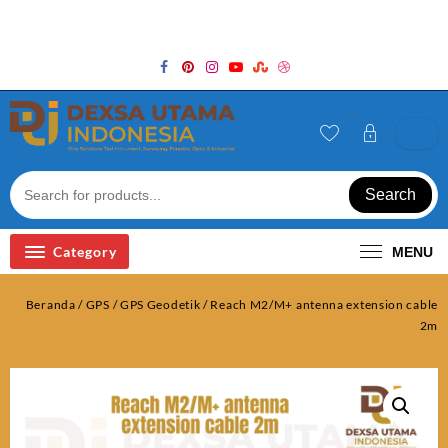
Skip
Welcome to Top Store
to
content
Search
Category
MENU
Beranda
/
GPS
/
GPS Geodetik
/ Reach M2/M+ antenna extension cable
2m