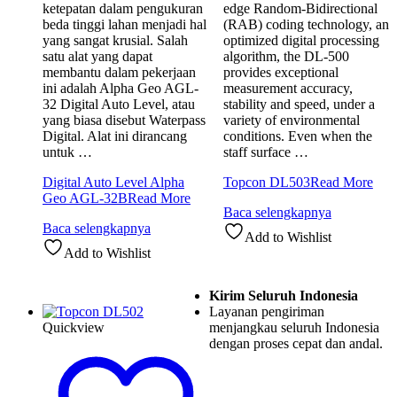
ketepatan dalam pengukuran
edge Random-Bidirectional
beda tinggi lahan menjadi hal
(RAB) coding technology, an
yang sangat krusial. Salah
optimized digital processing
satu alat yang dapat
algorithm, the DL-500
membantu dalam pekerjaan
provides exceptional
ini adalah Alpha Geo AGL-
measurement accuracy,
32 Digital Auto Level, atau
stability and speed, under a
yang biasa disebut Waterpass
variety of environmental
Digital. Alat ini dirancang
conditions. Even when the
untuk …
staff surface …
Digital Auto Level Alpha
Topcon DL503
Read More
Geo AGL-32B
Read More
Baca selengkapnya
Baca selengkapnya
Add to Wishlist
Add to Wishlist
Kirim Seluruh Indonesia
Layanan pengiriman
Quickview
menjangkau seluruh Indonesia
dengan proses cepat dan andal.