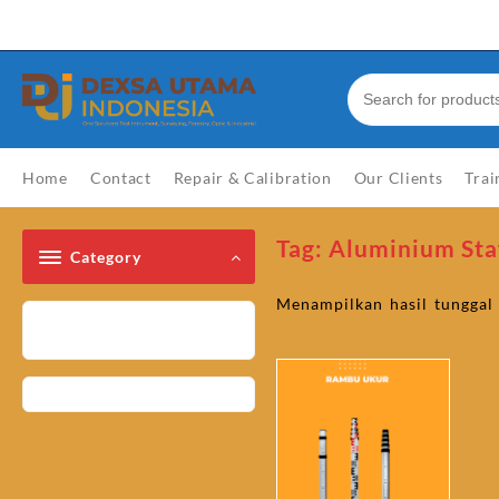
Skip
Welcome to Top Store
to
content
Home
Contact
Repair & Calibration
Our Clients
Trai
Tag:
Aluminium Sta
Category
Menampilkan hasil tunggal