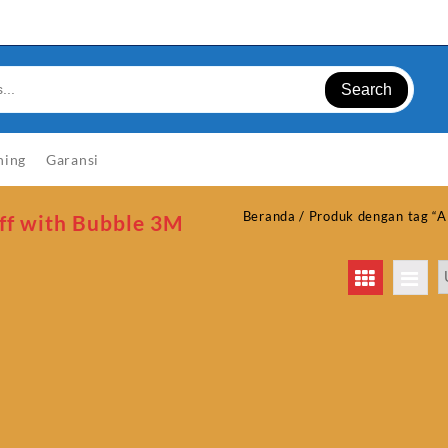
Search
ning
Garansi
Beranda
/ Produk dengan tag “A
ff with Bubble 3M