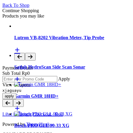
Back To Shop
Continue Shopping
Products you may like
Lutron VB-8202 Vibration Meter, Tip Probe
Satlab HydroScan Side Scan Sonar
Payment Details
Sub Total
Rp
0
Apply
View Coupons
xjaguayu
Garmin GMR 18HD+
apply
Lihat keranjang
Checkout
-
Rp0
Powered by
ThemeHunk
Bosch PRO GLL 90-33 XG