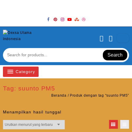
Skip
Welcome to Top Store
to
content
Search
Category
Tag:
suunto PM5
Beranda
/ Produk dengan tag “suunto PM5”
Menampilkan hasil tunggal