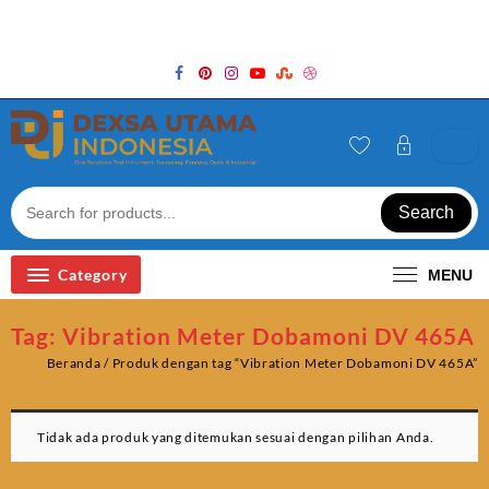
Skip
Welcome to Top Store
to
content
Search
Category
MENU
Tag:
Vibration Meter Dobamoni DV 465A
Beranda
/ Produk dengan tag “Vibration Meter Dobamoni DV 465A”
Tidak ada produk yang ditemukan sesuai dengan pilihan Anda.