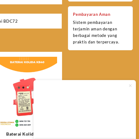
Pembayaran Aman
ai BDC72
Sistem pembayaran
terjamin aman dengan
berbagai metode yang
praktis dan terpercaya.
Typically replies within minutes
Any questions related to Baterai
BDC72?
Baterai Kolida KB40