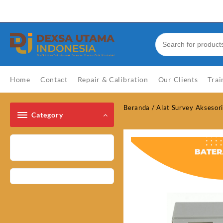
Skip
Welcome to Top Store
to
content
Home
Contact
Repair & Calibration
Our Clients
Trai
Beranda
/
Alat Survey Aksesor
Category