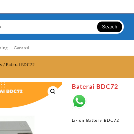
Search
ning
Garansi
is
/ Baterai BDC72
Baterai BDC72
Li-ion Battery BDC72