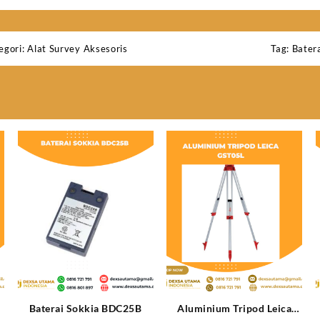
egori:
Alat Survey Aksesoris
Tag:
Bater
Baterai Sokkia BDC25B
Aluminium Tripod Leica