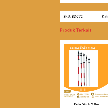
SKU:
BDC72
Kat
Produk Terkait
Pole Stick 2.8m