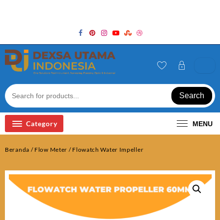
Skip
Welcome to Top Store
to
content
Search
Category
MENU
Beranda
/
Flow Meter
/ Flowatch Water Impeller