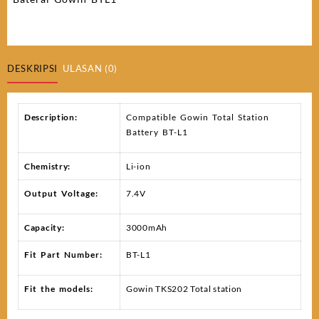
DESKRIPSI
ULASAN (0)
Description:
Compatible Gowin Total Station
Battery BT-L1
Chemistry:
Li-ion
Output Voltage:
7.4V
Capacity:
3000mAh
Fit Part Number:
BT-L1
Fit the models:
Gowin TKS202 Total station