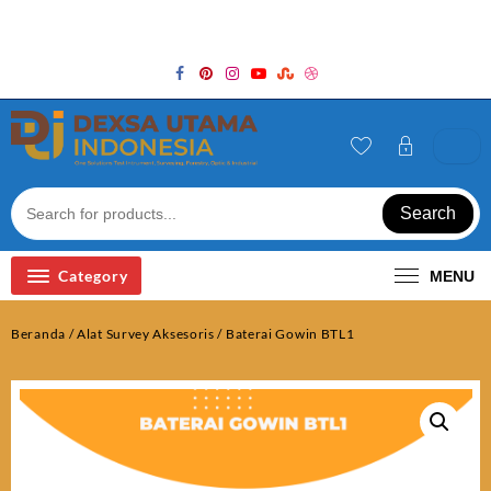
Skip
Welcome to Top Store
to
content
Search
Category
MENU
Beranda
/
Alat Survey Aksesoris
/ Baterai Gowin BTL1