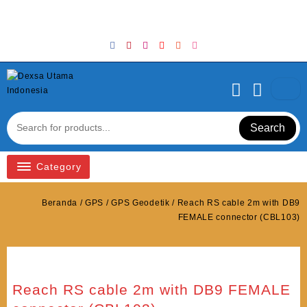
Skip
Welcome to Top Store
to
content
Search
Category
Beranda
/
GPS
/
GPS Geodetik
/ Reach RS cable 2m with DB9
FEMALE connector (CBL103)
Reach RS cable 2m with DB9 FEMALE