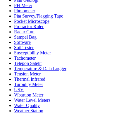
Palu Geologi
PH Meter
Photometer
Pita Survey/Flagging Tape
Pocket Microscope
Protractor Ruler
Radar Gun
Sampel Bag
Software
Soil Tester
Susceptibility Meter
Tachometer
Telepon Satelit
Temperature & Data Logger
Tension Meter
Thermal Infrared
Turbidity Meter
USV
Vibartion Meter
Water Level Meters
Water Quality
Weather Station