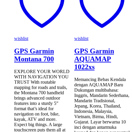
wishlist
wishlist
GPS Garmin
GPS Garmin
Montana 700
AQUAMAP
1022xs
EXPLORE YOUR WORLD
WITH NAVIGATION YOU
Memancing Bebas Kendala
TRUST With routable
dengan AQUAMAP Baru
mapping for roads and trails,
Dukungan multibahasa:
the Montana 700 handheld
Inggris, Mandarin Sederhana,
brings advanced outdoor
Mandarin Tradisional,
features into a sturdy 5”
Jepang, Korea, Thailand,
format that’s ideal for
Indonesia, Malaysia,
navigation on foot, bike,
Vietnam, Birma, Hindi,
kayak, ATV and more.
Gujarat. Layar berwarna 10
Expect big things. A large
inci dengan antarmuka
touchscreen puts them all at