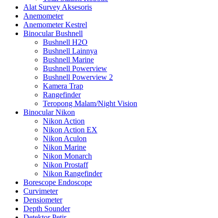
Alat Survey Aksesoris
Anemometer
Anemometer Kestrel
Binocular Bushnell
Bushnell H2O
Bushnell Lainnya
Bushnell Marine
Bushnell Powerview
Bushnell Powerview 2
Kamera Trap
Rangefinder
Teropong Malam/Night Vision
Binocular Nikon
Nikon Action
Nikon Action EX
Nikon Aculon
Nikon Marine
Nikon Monarch
Nikon Prostaff
Nikon Rangefinder
Borescope Endoscope
Curvimeter
Densiometer
Depth Sounder
Detektor Petir