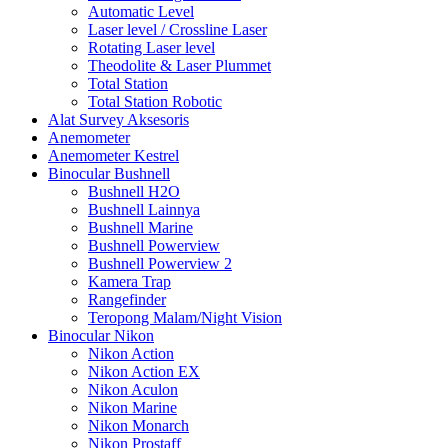
Automatic Level
Laser level / Crossline Laser
Rotating Laser level
Theodolite & Laser Plummet
Total Station
Total Station Robotic
Alat Survey Aksesoris
Anemometer
Anemometer Kestrel
Binocular Bushnell
Bushnell H2O
Bushnell Lainnya
Bushnell Marine
Bushnell Powerview
Bushnell Powerview 2
Kamera Trap
Rangefinder
Teropong Malam/Night Vision
Binocular Nikon
Nikon Action
Nikon Action EX
Nikon Aculon
Nikon Marine
Nikon Monarch
Nikon Prostaff