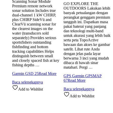
Scanning Sonar Module
GO EXPLORE THE
Premium remote network
OUTDOORS Lakukan lebih
sonar solution Includes true
banyak petualangan dengan
dual-channel 1 kW CHIRP,
perangkat genggam premium
plus CHIRP SideVü and
tangguh ini. Dapatkan masa
ClearVü scanning sonar for
pakai baterai yang panjang
the clearest images on the
dan teknologi multi-band
water (transducers sold
untuk akurasi yang lebih baik
separately) Provides serious
serta peta TopoActive
sportsfishers outstanding
bawaan dan akses ke gambar
fishfinding and bottom
satelit. Lihat rute Anda
tracking capabilities Helps
dengan jelas pada layar
distinguish between small
berwarna 3 inci yang mudah
and closely spaced fish at key
dibaca di bawah sinar
fishing depths …
matahari. Pergi …
Garmin GSD 25
Read More
GPS Garmin GPSMAP
67
Read More
Baca selengkapnya
Baca selengkapnya
Add to Wishlist
Add to Wishlist