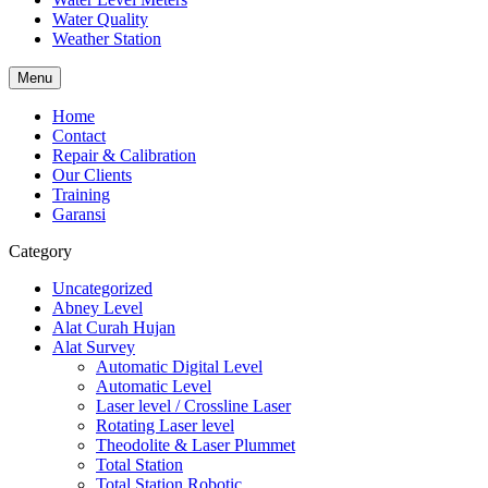
Water Quality
Weather Station
Menu
Home
Contact
Repair & Calibration
Our Clients
Training
Garansi
Category
Uncategorized
Abney Level
Alat Curah Hujan
Alat Survey
Automatic Digital Level
Automatic Level
Laser level / Crossline Laser
Rotating Laser level
Theodolite & Laser Plummet
Total Station
Total Station Robotic