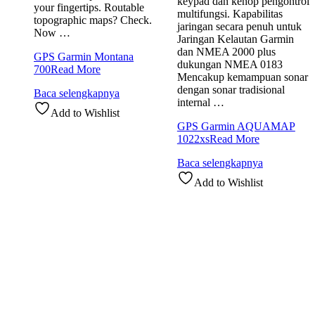
keypad dan kenop pengontrol
your fingertips. Routable
multifungsi. Kapabilitas
topographic maps? Check.
jaringan secara penuh untuk
Now …
Jaringan Kelautan Garmin
dan NMEA 2000 plus
GPS Garmin Montana
dukungan NMEA 0183
700
Read More
Mencakup kemampuan sonar
dengan sonar tradisional
Baca selengkapnya
internal …
Add to Wishlist
GPS Garmin AQUAMAP
1022xs
Read More
Baca selengkapnya
Add to Wishlist