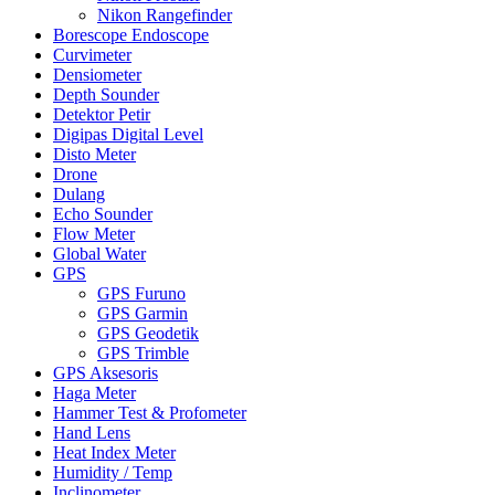
Nikon Rangefinder
Borescope Endoscope
Curvimeter
Densiometer
Depth Sounder
Detektor Petir
Digipas Digital Level
Disto Meter
Drone
Dulang
Echo Sounder
Flow Meter
Global Water
GPS
GPS Furuno
GPS Garmin
GPS Geodetik
GPS Trimble
GPS Aksesoris
Haga Meter
Hammer Test & Profometer
Hand Lens
Heat Index Meter
Humidity / Temp
Inclinometer