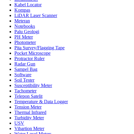
Kabel Locator
Kompas
LiDAR Laser Scanner
Meteran
Notebooks
Palu Geologi
PH Meter
Photometer
Pita Survey/Flagging Tape
Pocket Microscope
Protractor Ruler
Radar Gun
Sampel Bag
Software
Soil Tester
Susceptibility Meter
Tachometer
Telepon Satelit
Temperature & Data Logger
Tension Meter
Thermal Infrared
Turbidity Meter
USV
Vibartion Meter
Water Level Meters