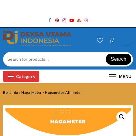
Skip
Welcome to Top Store
to
content
Search
Category
MENU
Beranda
/
Haga Meter
/ Hagameter Altimeter