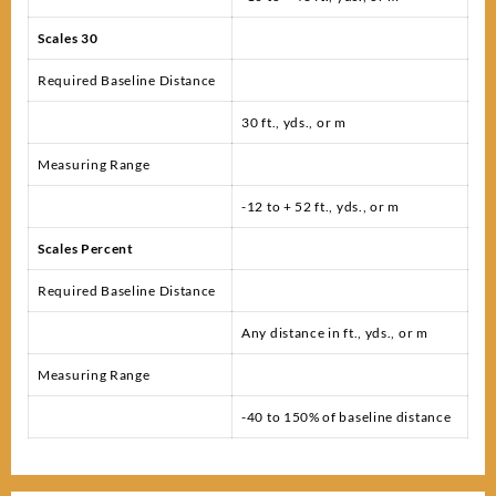
Scales 30
Required Baseline Distance
30 ft., yds., or m
Measuring Range
-12 to + 52 ft., yds., or m
Scales Percent
Required Baseline Distance
Any distance in ft., yds., or m
Measuring Range
-40 to 150% of baseline distance