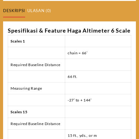
DESKRIPSI
ULASAN (0)
Spesifikasi & Feature Haga Altimeter 6 Scale
Scales 1
chain = 66′
Required Baseline Distance
66 ft.
Measuring Range
-27′ to + 144′
Scales 15
Required Baseline Distance
15 ft., yds., or m