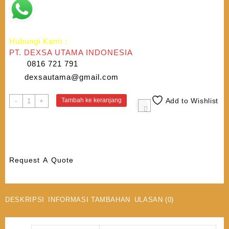
Hubungi Kami :
PT. DEXSA UTAMA INDONESIA
0816 721 791
dexsautama@gmail.com
Kuantitas
Tambah ke keranjang
Add to Wishlist
-
+
LEICA
GKL311
CHARGER
Request A Quote
DESKRIPSI
INFORMASI TAMBAHAN
ULASAN (0)