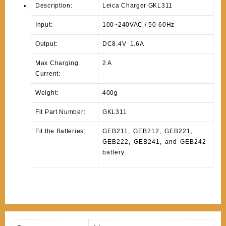
Description:
Leica Charger GKL311
Input:
100~240VAC / 50-60Hz
Output:
DC8.4V 1.6A
Max Charging
2 A
Current:
Weight:
400g
Fit Part Number:
GKL311
Fit the Batteries:
GEB211, GEB212, GEB221,
GEB222, GEB241, and GEB242
battery.