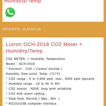
Humidity/Temp
DESKRIPSI
ULASAN (0)
Lutron GCH-2018 CO2 Meter +
Humidity/Temp
CO2 METER, + Humidity, Temperature.
Model : GCH-2018
* Function : CO2 ( Carbon dioxide )
Humidity, Dew point, Temp. (°C/°F)
* CO2 range : 0 to 4,000 ppm, max., 6000 ppm typically.
* Humidity range : 10 to 95 % RH.
* CO2 sensor : NDIR, long term reliability.
* CO2 with alarm setting.
* Data hold, Record ( Max., Min. ).
* RS232/USB computer interface .