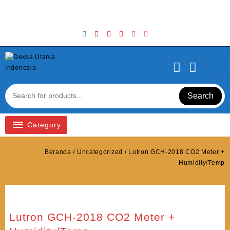
Skip
Welcome to Top Store
to
content
Search
Category
Beranda
/
Uncategorized
/ Lutron GCH-2018 CO2 Meter +
Humidity/Temp
Lutron GCH-2018 CO2 Meter +