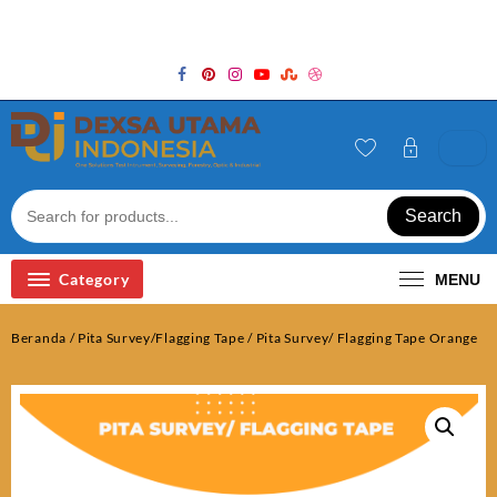
Skip
Welcome to Top Store
to
content
Search
Category
MENU
Beranda
/
Pita Survey/Flagging Tape
/ Pita Survey/ Flagging Tape Orange