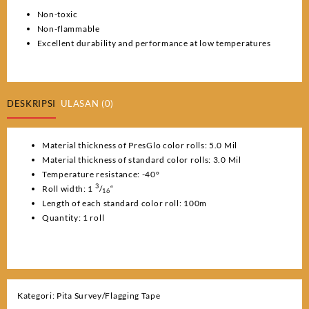
Non-toxic
Non-flammable
Excellent durability and performance at low temperatures
DESKRIPSI
ULASAN (0)
Material thickness of PresGlo color rolls: 5.0 Mil
Material thickness of standard color rolls: 3.0 Mil
Temperature resistance: -40°
3
Roll width: 1
/
“
16
Length of each standard color roll: 100m
Quantity: 1 roll
Kategori:
Pita Survey/Flagging Tape