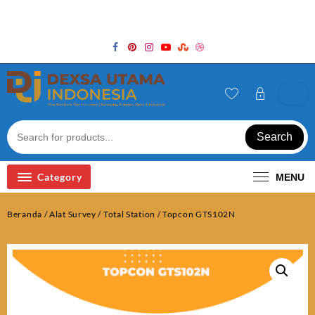
Skip
Welcome to Top Store
to
content
Search
Category
MENU
Beranda
/
Alat Survey
/
Total Station
/ Topcon GTS102N