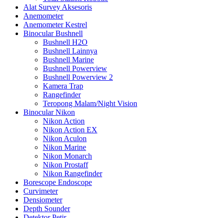
Alat Survey Aksesoris
Anemometer
Anemometer Kestrel
Binocular Bushnell
Bushnell H2O
Bushnell Lainnya
Bushnell Marine
Bushnell Powerview
Bushnell Powerview 2
Kamera Trap
Rangefinder
Teropong Malam/Night Vision
Binocular Nikon
Nikon Action
Nikon Action EX
Nikon Aculon
Nikon Marine
Nikon Monarch
Nikon Prostaff
Nikon Rangefinder
Borescope Endoscope
Curvimeter
Densiometer
Depth Sounder
Detektor Petir