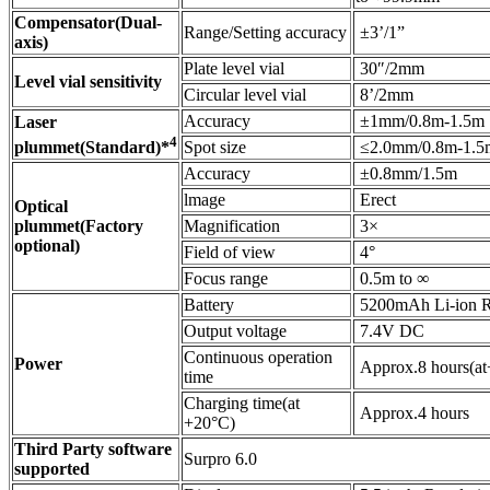
Compensator(Dual-
Range/Setting accuracy
±3’/1”
axis)
Plate level vial
30″/2mm
Level vial sensitivity
Circular level vial
8’/2mm
Accuracy
±1mm/0.8m-1.5m
Laser
4
plummet(Standard)*
Spot size
≤2.0mm/0.8m-1.5
Accuracy
±0.8mm/1.5m
lmage
Erect
Optical
plummet(Factory
Magnification
3×
optional)
Field of view
4°
Focus range
0.5m to ∞
Battery
5200mAh Li-ion R
Output voltage
7.4V DC
Continuous operation
Power
Approx.8 hours(a
time
Charging time(at
Approx.4 hours
+20°C)
Third Party software
Surpro 6.0
supported