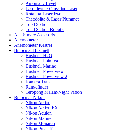
Automatic Level
Laser level / Crossline Laser
Rotating Laser level
Theodolite & Laser Plummet
Total Station
Total Station Robotic
Alat Survey Aksesoris
Anemometer
Anemometer Kestrel
Binocular Bushnell
Bushnell H2O
Bushnell Lainnya
Bushnell Marine
Bushnell Powerview
Bushnell Powerview 2
Kamera Trap
Rangefinder
Teropong Malam/Night Vision
Binocular Nikon
Nikon Action
Nikon Action EX
Nikon Aculon
Nikon Marine
Nikon Monarch
Nikon Prostaff