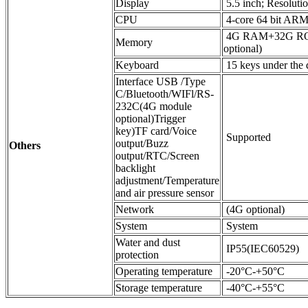
Display
5.5 inch; Resolut
CPU
4-core 64 bit A
4G RAM+32G R
Memory
optional)
Keyboard
15 keys under the 
Interface USB /Type
C/Bluetooth/WIFl/RS-
232C(4G module
optional)Trigger
key)TF card/Voice
Supported
output/Buzz
Others
output/RTC/Screen
backlight
adjustment/Temperature
and air pressure sensor
Network
(4G optional)
System
System
Water and dust
IP55(IEC60529)
protection
Operating temperature
-20°C-+50°C
Storage temperature
-40°C-+55°C