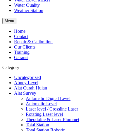
Water Quality
Weather Station
Menu
Home
Contact
Repair & Calibration
Our Clients
Training
Garansi
Category
Uncategorized
Abney Level
Alat Curah Hujan
Alat Survey
Automatic Digital Level
Automatic Level
Laser level / Crossline Laser
Rotating Laser level
Theodolite & Laser Plummet
Total Station
Total Station Robotic