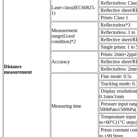
Reflectorless: Cla
Laser class(lEC60825-
Reflective sheet/R
1)
Prism: Class 1
Reflectorless*3
Measurement
Reflectorless: 1 t
range(Good
Reflective sheet/R
condition)*2
Single prism: 1 to
Prism: 2mm+2pp
Accuracy
Reflective sheet
Distance
Reflectorless: 2
measurement
Fine mode: 0.5s
Tracking mode: 0.
Display resolution(
0.1mm/1mm
Pressure input ran
Measuring time
500hPato1500hPa(1
Temperature input 
to+60°C(1°C steps
Prism constant co
to +99.9mm