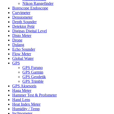
Nikon Rangefinder
Borescope Endoscope
Curvimeter
Densiometer
Depth Sounder
Detektor Petir
Digipas Digital Level
Disto Meter
Drone
Dulang
Echo Sounder
Flow Meter
Global Water
GPS
GPS Furuno
GPS Garmin
GPS Geodetik
GPS Trimble
GPS Aksesoris
Haga Meter
Hammer Test & Profometer
Hand Lens
Heat Index Meter
Humidity / Temp
Inclinometer