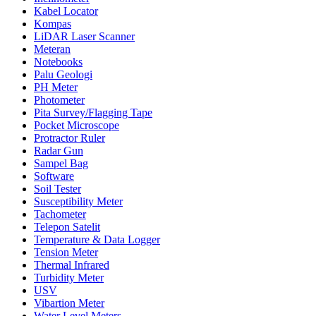
Kabel Locator
Kompas
LiDAR Laser Scanner
Meteran
Notebooks
Palu Geologi
PH Meter
Photometer
Pita Survey/Flagging Tape
Pocket Microscope
Protractor Ruler
Radar Gun
Sampel Bag
Software
Soil Tester
Susceptibility Meter
Tachometer
Telepon Satelit
Temperature & Data Logger
Tension Meter
Thermal Infrared
Turbidity Meter
USV
Vibartion Meter
Water Level Meters