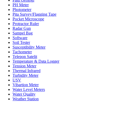
Palu Geologi
PH Meter
Photometer
Pita Survey/Flagging Tape
Pocket Microscope
Protractor Ruler
Radar Gun
Sampel Bag
Software
Soil Tester
Susceptibility Meter
Tachometer
Telepon Satelit
Temperature & Data Logger
Tension Meter
Thermal Infrared
Turbidity Meter
USV
Vibartion Meter
Water Level Meters
Water Quality
Weather Station