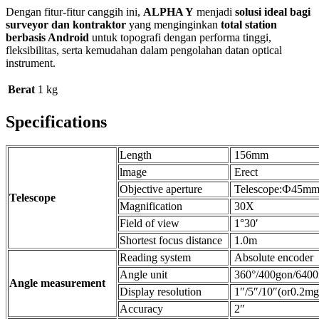
Dengan fitur-fitur canggih ini,
ALPHA Y
menjadi
solusi ideal bagi
surveyor dan kontraktor
yang menginginkan
total station
berbasis Android
untuk topografi dengan performa tinggi,
fleksibilitas, serta kemudahan dalam pengolahan datan optical
instrument.
Berat
1 kg
Specifications
Length
156mm
lmage
Erect
Objective aperture
Telescope:Ф45mm(
Telescope
Magnification
30X
Field of view
1°30′
Shortest focus distance
1.0m
Reading system
Absolute encoder
Angle unit
360°/400gon/6400m
Angle measurement
Display resolution
1″/5″/10″(or0.2m
Accuracy
2″