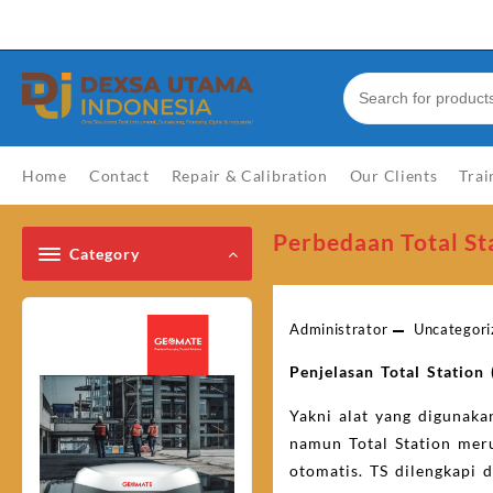
Skip
Welcome to Top Store
to
content
Home
Contact
Repair & Calibration
Our Clients
Trai
Perbedaan Total St
Category
Administrator
Uncategori
Penjelasan Total Station
Yakni alat yang digunak
namun Total Station meru
otomatis. TS dilengkapi