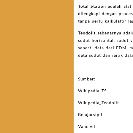
Total Station
adalah alat 
dilengkapi dengan proces
tanpa perlu kalkulato
r la
Teodolit
sebenarnya adala
sudut horizontal, sudut
seperti data dari EDM, m
data sudut dan jarak dal
Sumber:
Wikipedia_TS
Wikipedia_Teodolit
Belajarsipil
Vancivil