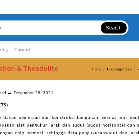
Search
ning
Garansi
ation & Theodolite
Home
Uncategorized
zed
Desember 28, 2021
 (TS)
an dalam pemetaan dan konstruksi bangunan. Sekilas miri be
pakan alat pengukur jarak dan sudut (sudut horisontal dan s
 dengan chip memori, sehingga data pengukuransudut dan jara