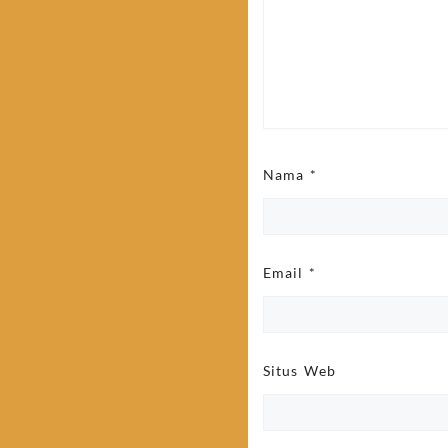
Nama
*
Email
*
Situs Web