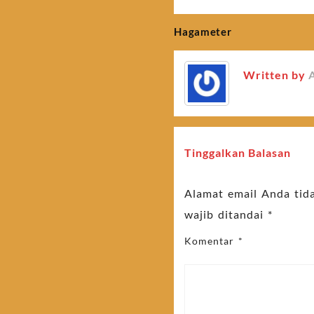
Hagameter
Navigasi
pos
Written by
Tinggalkan Balasan
Alamat email Anda tida
wajib ditandai
*
Komentar
*