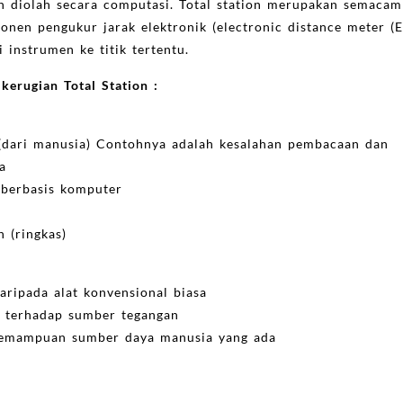
 diolah secara computasi. Total station merupakan semacam 
ponen pengukur jarak elektronik (electronic distance meter
 instrumen ke titik tertentu.
erugian Total Station :
(dari manusia) Contohnya adalah kesalahan pembacaan dan
a
m berbasis komputer
 (ringkas)
aripada alat konvensional biasa
 terhadap sumber tegangan
kemampuan sumber daya manusia yang ada