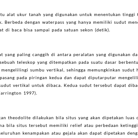
atu alat ukur tanah yang digunakan untuk menentukan tinggi
k. Berbeda dengan waterpass yang hanya memiliki sudut mend
at di baca bisa sampai pada satuan sekon (detik).
t yang paling canggih di antara peralatan yang digunakan da
 sebuah teleskop yang ditempatkan pada suatu dasar berbent
 mengelilingi sumbu vertikal, sehingga memungkinkan sudut h
ipasang pada piringan kedua dan dapat diputarputar mengelil
dut vertikal untuk dibaca. Kedua sudut tersebut dapat diba
(Farrington 1997).
n theodolite dilakukan bila situs yang akan dipetakan luas 
ma bila situs tersebut memiliki relief atau perbedaan keting
seluruhan kenampakan atau gejala akan dapat dipetakan deng