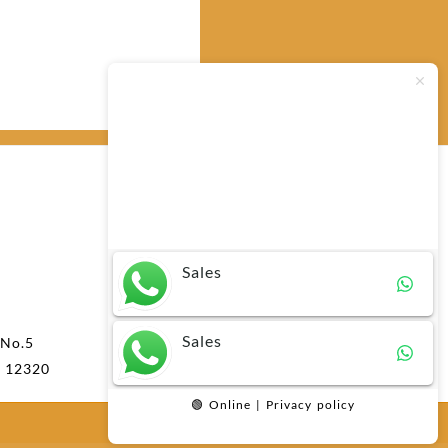
Typically replies within minutes
Any questions related to Perbedaan
Total Station & Theodolite?
Layanan Pelanggan
Telp: 021-73492470
Phone : 0816 721 791
Sales
e-Mail : dexsautama@gmail.com
e-Mail : info@dexsautama.co.id
Sales
 No.5
n 12320
🟢 Online | Privacy policy
Add Widget