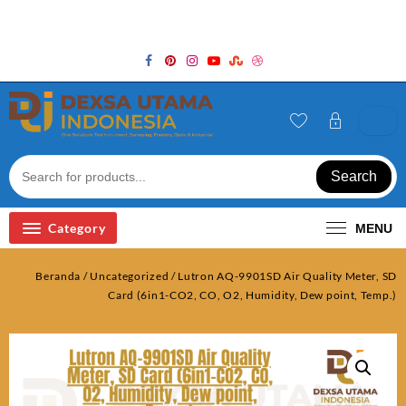
Skip
Welcome to Top Store
to
content
Search
Category
MENU
Beranda
/
Uncategorized
/ Lutron AQ-9901SD Air Quality Meter, SD
Card (6in1-CO2, CO, O2, Humidity, Dew point, Temp.)