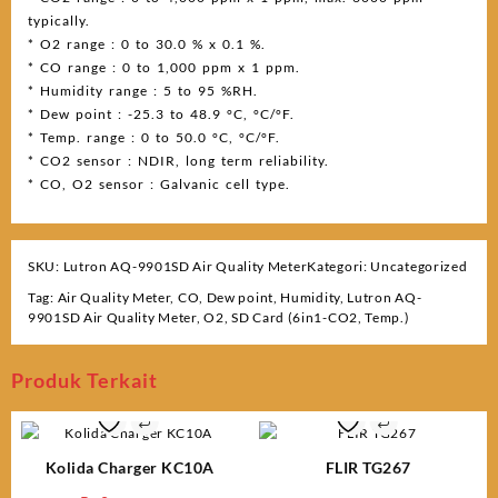
typically.
* O2 range : 0 to 30.0 % x 0.1 %.
* CO range : 0 to 1,000 ppm x 1 ppm.
* Humidity range : 5 to 95 %RH.
* Dew point : -25.3 to 48.9 °C, °C/°F.
* Temp. range : 0 to 50.0 °C, °C/°F.
* CO2 sensor : NDIR, long term reliability.
* CO, O2 sensor : Galvanic cell type.
SKU:
Lutron AQ-9901SD Air Quality Meter
Kategori:
Uncategorized
Tag:
Air Quality Meter
,
CO
,
Dew point
,
Humidity
,
Lutron AQ-
9901SD Air Quality Meter
,
O2
,
SD Card (6in1-CO2
,
Temp.)
Produk Terkait
Kolida Charger KC10A
FLIR TG267