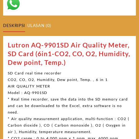
DESKRIPSI
ULASAN (0)
Lutron AQ-9901SD Air Quality Meter,
SD Card (6in1-CO2, CO, O2, Humidity,
Dew point, Temp.)
SD Card real time recorder
CO2, CO, O2, Humidity, Dew point, Temp. , 6 in 1
AIR QUALITY METER
Model : AQ-9901SD
* Real time recorder, save the data into the SD memory card
and can be downloaded to the Excel, extra software is no
need.
* Air quality measurement application, multi-function : CO2 (
Carbon dioxide ), CO ( Carbon monoxide ), O2 ( Oxygen in
air ), Humidity, temperature measurement.
* CO2 range : 0 to 4,000 ppm x 1 ppm, max. 6000 ppm