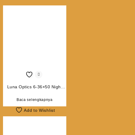
terbaru
Luna Optics 6-36×50 Night
Vision Binoculars
Baca selengkapnya
Add to Wishlist