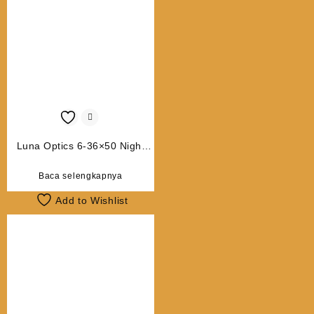
Luna Optics 6-36×50 Night
Vision Binoculars with Laser
Rangefinder
Baca selengkapnya
Add to Wishlist