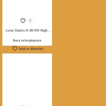
Luna Optics 6-36×50 Night
Vision Binoculars with Laser
Rangefinder
Baca selengkapnya
Add to Wishlist