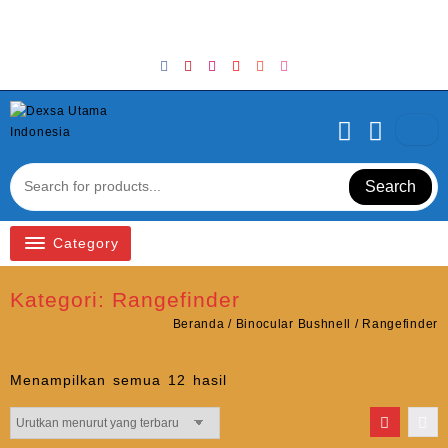
Skip
Welcome to Top Store
to
content
Search
Category
Kategori:
Rangefinder
Beranda
/
Binocular Bushnell
/ Rangefinder
Diurutkan
Menampilkan semua 12 hasil
menurut
yang