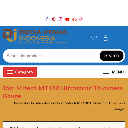
Skip
Welcome to Top Store
to
content
Search
Category
MENU
Tag:
Mitech MT180 Ultrasonic Thickness
Gauge
Beranda
/ Produk dengan tag “Mitech MT180 Ultrasonic Thickness
Gauge”