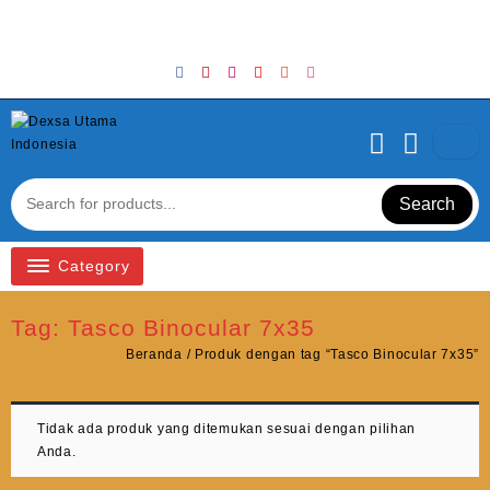
Skip
Welcome to Top Store
to
content
Search
Category
Tag:
Tasco Binocular 7x35
Beranda
/ Produk dengan tag “Tasco Binocular 7x35”
Tidak ada produk yang ditemukan sesuai dengan pilihan
Anda.