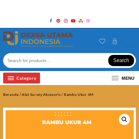
Skip
Welcome to Top Store
to
content
Search
Category
MENU
Beranda
/
Alat Survey Aksesoris
/ Rambu Ukur 4M