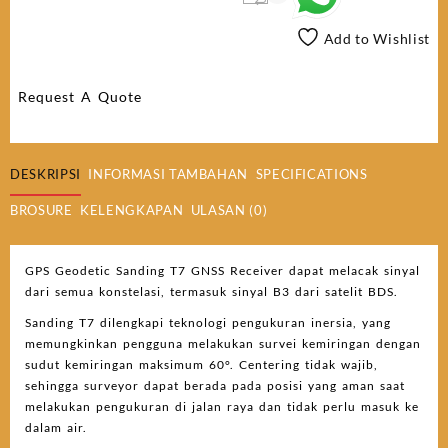
GPS
Sanding
Add to Wishlist
T7
Request A Quote
DESKRIPSI
INFORMASI TAMBAHAN
SPECIFICATIONS
BROSURE
KELENGKAPAN
ULASAN (0)
GPS Geodetic Sanding T7 GNSS Receiver dapat melacak sinyal
dari semua konstelasi, termasuk sinyal B3 dari satelit BDS.
Sanding T7 dilengkapi teknologi pengukuran inersia, yang
memungkinkan pengguna melakukan survei kemiringan dengan
sudut kemiringan maksimum 60°. Centering tidak wajib,
sehingga surveyor dapat berada pada posisi yang aman saat
melakukan pengukuran di jalan raya dan tidak perlu masuk ke
dalam air.