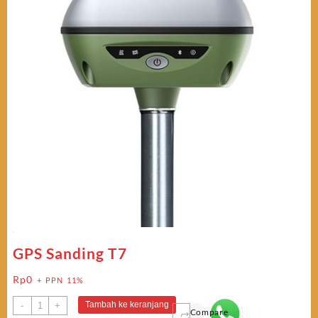
GPS Sanding T7
Rp
0
+ PPN 11%
Kuantitas
Tambah ke keranjang
-
+
Compare