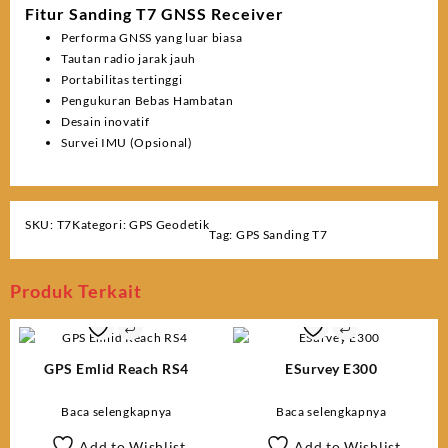
Fitur Sanding T7 GNSS Receiver
Performa GNSS yang luar biasa
Tautan radio jarak jauh
Portabilitas tertinggi
Pengukuran Bebas Hambatan
Desain inovatif
Survei IMU (Opsional)
SKU:
T7
Kategori:
GPS Geodetik
Tag:
GPS Sanding T7
Produk Terkait
GPS Emlid Reach RS4
ESurvey E300
Baca selengkapnya
Baca selengkapnya
Add to Wishlist
Add to Wishlist