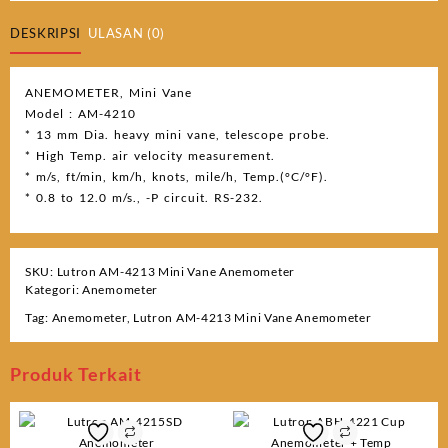
DESKRIPSI
ULASAN (0)
ANEMOMETER, Mini Vane
Model : AM-4210
* 13 mm Dia. heavy mini vane, telescope probe.
* High Temp. air velocity measurement.
* m/s, ft/min, km/h, knots, mile/h, Temp.(°C/°F).
* 0.8 to 12.0 m/s., -P circuit. RS-232.
SKU:
Lutron AM-4213 Mini Vane Anemometer
Kategori:
Anemometer
Tag:
Anemometer
,
Lutron AM-4213 Mini Vane Anemometer
Produk Terkait