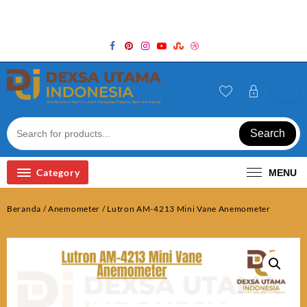
Skip
Welcome to Top Store
to
content
Search
Category
MENU
Beranda
/
Anemometer
/ Lutron AM-4213 Mini Vane Anemometer