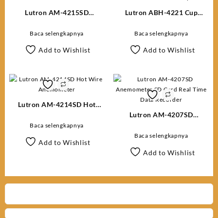
Lutron AM-4215SD
Lutron ABH-4221 Cup
Anemometer
Anemometer + Temp
Baca selengkapnya
Baca selengkapnya
Add to Wishlist
Add to Wishlist
Lutron AM-4214SD Hot
Wire Anemometer
Lutron AM-4207SD
Anemometer SD Card Real
Baca selengkapnya
Time Data Recorder
Baca selengkapnya
Add to Wishlist
Add to Wishlist