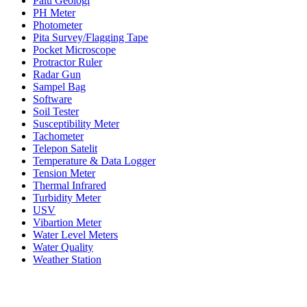
Palu Geologi
PH Meter
Photometer
Pita Survey/Flagging Tape
Pocket Microscope
Protractor Ruler
Radar Gun
Sampel Bag
Software
Soil Tester
Susceptibility Meter
Tachometer
Telepon Satelit
Temperature & Data Logger
Tension Meter
Thermal Infrared
Turbidity Meter
USV
Vibartion Meter
Water Level Meters
Water Quality
Weather Station