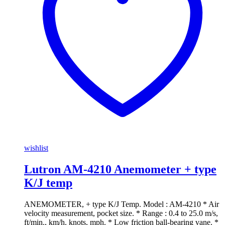
wishlist
Lutron AM-4210 Anemometer + type
K/J temp
ANEMOMETER, + type K/J Temp. Model : AM-4210 * Air
velocity measurement, pocket size. * Range : 0.4 to 25.0 m/s,
ft/min., km/h. knots, mph. * Low friction ball-bearing vane. *