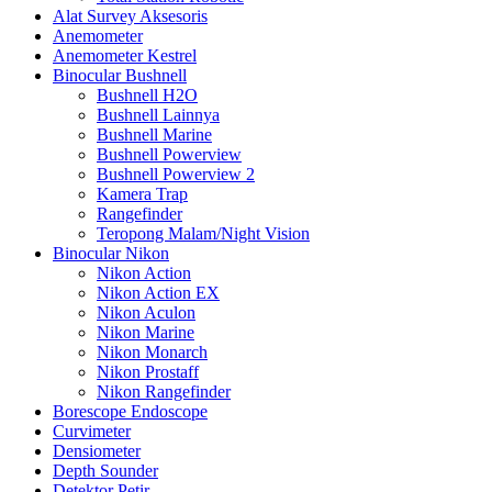
Alat Survey Aksesoris
Anemometer
Anemometer Kestrel
Binocular Bushnell
Bushnell H2O
Bushnell Lainnya
Bushnell Marine
Bushnell Powerview
Bushnell Powerview 2
Kamera Trap
Rangefinder
Teropong Malam/Night Vision
Binocular Nikon
Nikon Action
Nikon Action EX
Nikon Aculon
Nikon Marine
Nikon Monarch
Nikon Prostaff
Nikon Rangefinder
Borescope Endoscope
Curvimeter
Densiometer
Depth Sounder
Detektor Petir