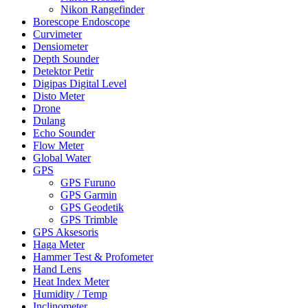
Nikon Rangefinder
Borescope Endoscope
Curvimeter
Densiometer
Depth Sounder
Detektor Petir
Digipas Digital Level
Disto Meter
Drone
Dulang
Echo Sounder
Flow Meter
Global Water
GPS
GPS Furuno
GPS Garmin
GPS Geodetik
GPS Trimble
GPS Aksesoris
Haga Meter
Hammer Test & Profometer
Hand Lens
Heat Index Meter
Humidity / Temp
Inclinometer