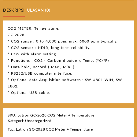
DESKRIPSI
ULASAN (0)
CO2 METER, Temperature.
GC-2028
* CO2 range : 0 to 4,000 ppm, max. 6000 ppm typically.
* CO2 sensor : NDIR, long term reliability.
* CO2 with alarm setting.
* Functions : CO2 ( Carbon dioxide ), Temp. (°C/°F)
* Data hold, Record ( Max., Min. ).
* RS232/USB computer interface.
* Optional data Acquisition softwares : SW-U801-WIN, SW-
E802.
* Optional USB cable.
SKU:
Lutron GC-2028 CO2 Meter + Temperature
Kategori:
Uncategorized
Tag:
Lutron GC-2028 CO2 Meter + Temperature