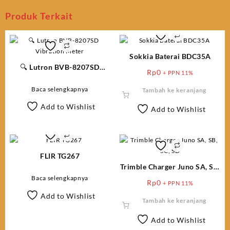
Produk Terkait
Sokkia Baterai BDC35A
🔍 Lutron BVB-8207SD
Rp
0
+ PPN 11%
Vibration Meter
Baca selengkapnya
Tambah ke keranjang
Add to Wishlist
Add to Wishlist
FLIR TG267
Trimble Charger Juno SA, SB,
SC, SD
Baca selengkapnya
Rp
0
+ PPN 11%
Add to Wishlist
Tambah ke keranjang
Add to Wishlist