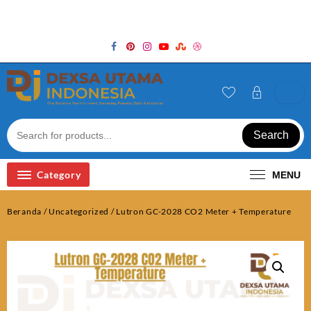
Skip
Welcome to Top Store
to
content
Search
Category
MENU
Beranda
/
Uncategorized
/ Lutron GC-2028 CO2 Meter + Temperature