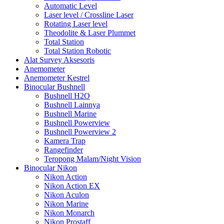
Automatic Level
Laser level / Crossline Laser
Rotating Laser level
Theodolite & Laser Plummet
Total Station
Total Station Robotic
Alat Survey Aksesoris
Anemometer
Anemometer Kestrel
Binocular Bushnell
Bushnell H2O
Bushnell Lainnya
Bushnell Marine
Bushnell Powerview
Bushnell Powerview 2
Kamera Trap
Rangefinder
Teropong Malam/Night Vision
Binocular Nikon
Nikon Action
Nikon Action EX
Nikon Aculon
Nikon Marine
Nikon Monarch
Nikon Prostaff