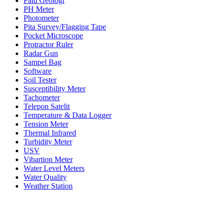
Palu Geologi
PH Meter
Photometer
Pita Survey/Flagging Tape
Pocket Microscope
Protractor Ruler
Radar Gun
Sampel Bag
Software
Soil Tester
Susceptibility Meter
Tachometer
Telepon Satelit
Temperature & Data Logger
Tension Meter
Thermal Infrared
Turbidity Meter
USV
Vibartion Meter
Water Level Meters
Water Quality
Weather Station