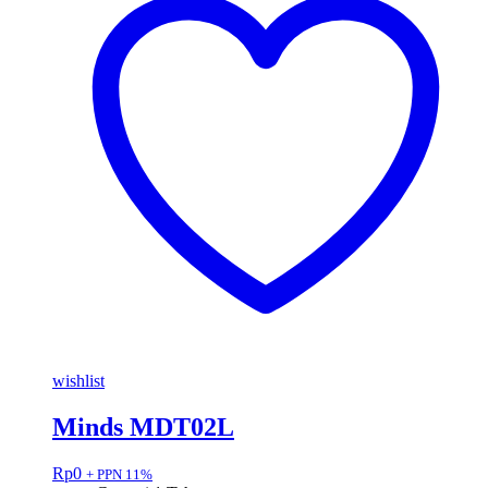
wishlist
Minds MDT02L
Rp
0
+ PPN 11%