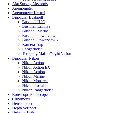
Alat Survey Aksesoris
Anemometer
Anemometer Kestrel
Binocular Bushnell
Bushnell H2O
Bushnell Lainnya
Bushnell Marine
Bushnell Powerview
Bushnell Powerview 2
Kamera Trap
Rangefinder
Teropong Malam/Night Vision
Binocular Nikon
Nikon Action
Nikon Action EX
Nikon Aculon
Nikon Marine
Nikon Monarch
Nikon Prostaff
Nikon Rangefinder
Borescope Endoscope
Curvimeter
Densiometer
Depth Sounder
Detektor Petir