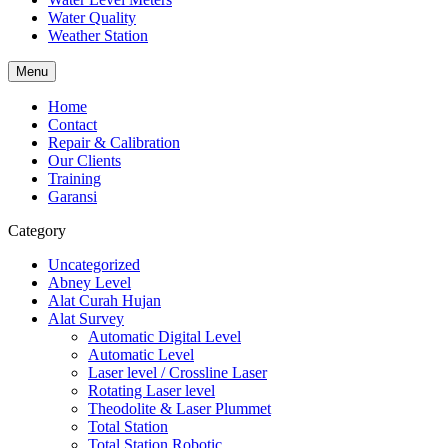
Water Quality
Weather Station
Menu
Home
Contact
Repair & Calibration
Our Clients
Training
Garansi
Category
Uncategorized
Abney Level
Alat Curah Hujan
Alat Survey
Automatic Digital Level
Automatic Level
Laser level / Crossline Laser
Rotating Laser level
Theodolite & Laser Plummet
Total Station
Total Station Robotic