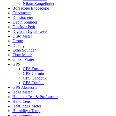
Nikon Rangefinder
Borescope Endoscope
Curvimeter
Densiometer
Depth Sounder
Detektor Petir
Digipas Digital Level
Disto Meter
Drone
Dulang
Echo Sounder
Flow Meter
Global Water
GPS
GPS Furuno
GPS Garmin
GPS Geodetik
GPS Trimble
GPS Aksesoris
Haga Meter
Hammer Test & Profometer
Hand Lens
Heat Index Meter
Humidity / Temp
Inclinometer