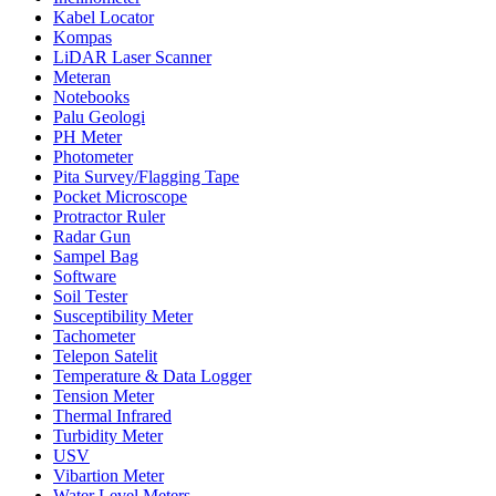
Kabel Locator
Kompas
LiDAR Laser Scanner
Meteran
Notebooks
Palu Geologi
PH Meter
Photometer
Pita Survey/Flagging Tape
Pocket Microscope
Protractor Ruler
Radar Gun
Sampel Bag
Software
Soil Tester
Susceptibility Meter
Tachometer
Telepon Satelit
Temperature & Data Logger
Tension Meter
Thermal Infrared
Turbidity Meter
USV
Vibartion Meter
Water Level Meters