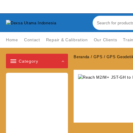
Skip
Welcome to Top Store
to
content
Home
Contact
Repair & Calibration
Our Clients
Trai
Beranda
/
GPS
/
GPS Geodeti
Category