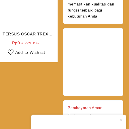
memastikan kualitas dan
fungsi terbaik bagi
kebutuhan Anda
TERSUS OSCAR TREX
GNSS
Rp
0
+ PPN 11%
Add to Wishlist
Pembayaran Aman
Sistem pembayaran
terjamin aman dengan
berbagai metode yang