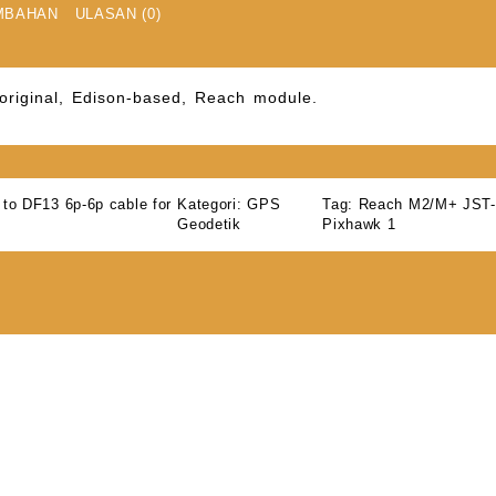
MBAHAN
ULASAN (0)
 original, Edison-based, Reach module.
o DF13 6p-6p cable for
Kategori:
GPS
Tag:
Reach M2/M+ JST-G
Geodetik
Pixhawk 1