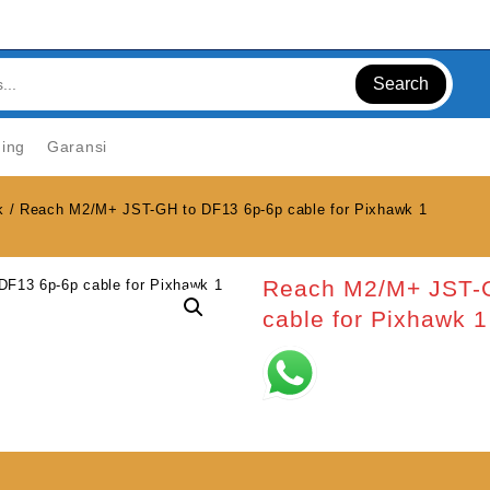
Search
ning
Garansi
k
/ Reach M2/M+ JST-GH to DF13 6p-6p cable for Pixhawk 1
Reach M2/M+ JST-G
cable for Pixhawk 1