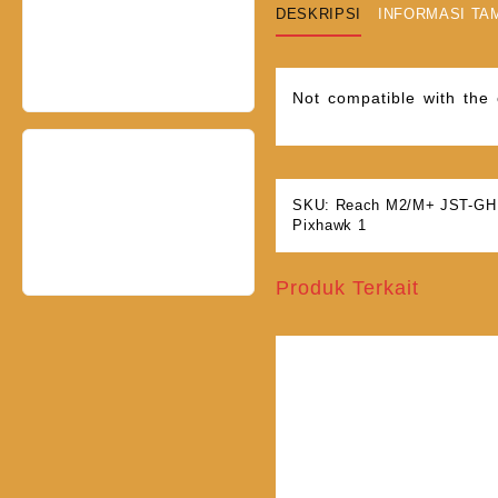
DESKRIPSI
INFORMASI TA
Not compatible with the
SKU:
Reach M2/M+ JST-GH t
Pixhawk 1
Produk Terkait