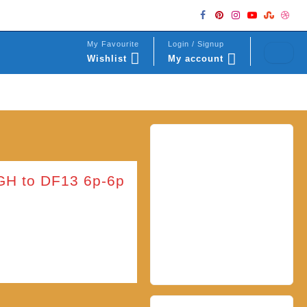
My Favourite
Login / Signup
Wishlist
My account
H to DF13 6p-6p