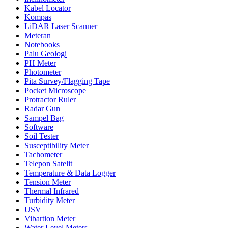
Kabel Locator
Kompas
LiDAR Laser Scanner
Meteran
Notebooks
Palu Geologi
PH Meter
Photometer
Pita Survey/Flagging Tape
Pocket Microscope
Protractor Ruler
Radar Gun
Sampel Bag
Software
Soil Tester
Susceptibility Meter
Tachometer
Telepon Satelit
Temperature & Data Logger
Tension Meter
Thermal Infrared
Turbidity Meter
USV
Vibartion Meter
Water Level Meters