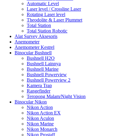
Automatic Level
Laser level / Crossline Laser
Rotating Laser level
Theodolite & Laser Plummet
Total Station
Total Station Robotic
Alat Survey Aksesoris
Anemometer
Anemometer Kestrel
Binocular Bushnell
Bushnell H2O
Bushnell Lainnya
Bushnell Marine
Bushnell Powerview
Bushnell Powerview 2
Kamera Trap
Rangefinder
Teropong Malam/Night Vision
Binocular Nikon
Nikon Action
Nikon Action EX
Nikon Aculon
Nikon Marine
Nikon Monarch
Nikon Prostaff