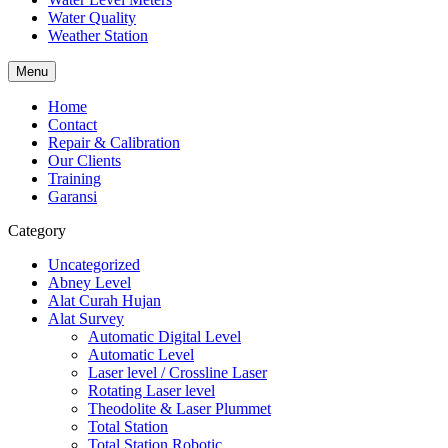
Water Quality
Weather Station
Menu
Home
Contact
Repair & Calibration
Our Clients
Training
Garansi
Category
Uncategorized
Abney Level
Alat Curah Hujan
Alat Survey
Automatic Digital Level
Automatic Level
Laser level / Crossline Laser
Rotating Laser level
Theodolite & Laser Plummet
Total Station
Total Station Robotic