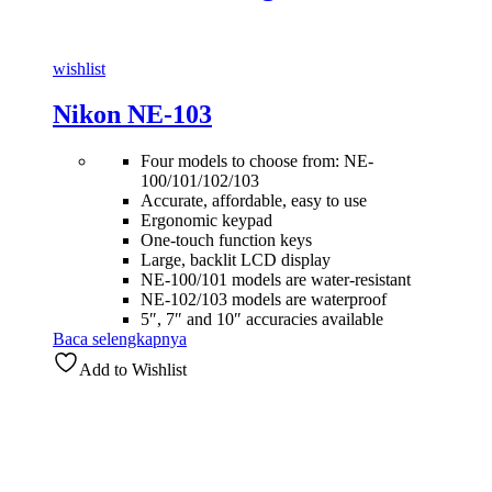
wishlist
Nikon NE-103
Four models to choose from: NE-
100/101/102/103
Accurate, affordable, easy to use
Ergonomic keypad
One-touch function keys
Large, backlit LCD display
NE-100/101 models are water-resistant
NE-102/103 models are waterproof
5″, 7″ and 10″ accuracies available
Baca selengkapnya
Add to Wishlist