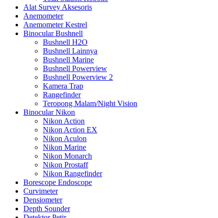
Alat Survey Aksesoris
Anemometer
Anemometer Kestrel
Binocular Bushnell
Bushnell H2O
Bushnell Lainnya
Bushnell Marine
Bushnell Powerview
Bushnell Powerview 2
Kamera Trap
Rangefinder
Teropong Malam/Night Vision
Binocular Nikon
Nikon Action
Nikon Action EX
Nikon Aculon
Nikon Marine
Nikon Monarch
Nikon Prostaff
Nikon Rangefinder
Borescope Endoscope
Curvimeter
Densiometer
Depth Sounder
Detektor Petir