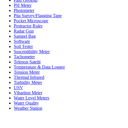
Palu Geologi
PH Meter
Photometer
Pita Survey/Flagging Tape
Pocket Microscope
Protractor Ruler
Radar Gun
Sampel Bag
Software
Soil Tester
Susceptibility Meter
Tachometer
Telepon Satelit
Temperature & Data Logger
Tension Meter
Thermal Infrared
Turbidity Meter
USV
Vibartion Meter
Water Level Meters
Water Quality
Weather Station