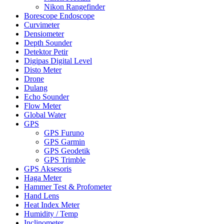
Nikon Rangefinder
Borescope Endoscope
Curvimeter
Densiometer
Depth Sounder
Detektor Petir
Digipas Digital Level
Disto Meter
Drone
Dulang
Echo Sounder
Flow Meter
Global Water
GPS
GPS Furuno
GPS Garmin
GPS Geodetik
GPS Trimble
GPS Aksesoris
Haga Meter
Hammer Test & Profometer
Hand Lens
Heat Index Meter
Humidity / Temp
Inclinometer