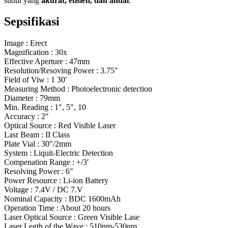
sudut yang
akurat, efisien, dan andal
.
Sepsifikasi
Image : Erect
Magnification : 30x
Effective Aperture : 47mm
Resolution/Resoving Power : 3.75″
Field of Viw : 1 30′
Measuring Method : Photoelectronic detection
Diameter : 79mm
Min. Reading : 1″, 5″, 10
Accuracy : 2″
Optical Source : Red Visible Laser
Lasr Beam : II Class
Plate Vial : 30″/2mm
System : Liquit-Electric Detection
Compenation Range : +/3′
Resolving Power : 6″
Power Resource : Li-ion Battery
Voltage : 7.4V / DC 7.V
Nominal Capacity : BDC 1600mAh
Operation Time : About 20 hours
Laser Optical Source : Green Visible Lase
Laser Legth of the Wave : 510nm-530nm