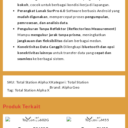
kokoh
, cocok untuk berbagai kondisi kerja di lapangan.
Perangkat Lunak SurPro 6.0
Software berbasis Android yang
mudah digunakan
, mempercepat proses
pengumpulan,
pemrosesan, dan analisis data
.
Pengukuran Tanpa Reflektor (Reflectorless Measurement)
Mampu
mengukur jarak tanpa prisma
, meningkatkan
jangkauan dan fleksibilitas
dalam berbagai medan.
Konektivitas Data Canggih
Dilengkapi
bluetooth dan opsi
konektivitas lainnya
untuk transfer data yang
cepat dan
seamless
ke berbagai sistem.
SKU:
Total Station Alpha X
Kategori:
Total Station
Brand:
Alpha Geo
Tag:
Total Station Alpha X
Produk Terkait