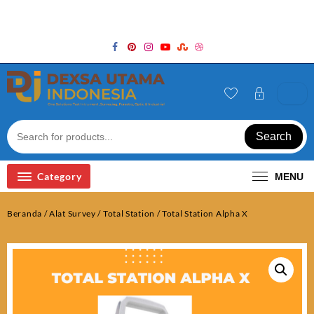
Skip
Welcome to Top Store
to
content
Search
Category
MENU
Beranda
/
Alat Survey
/
Total Station
/ Total Station Alpha X