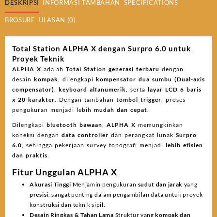
DESKRIPSI
INFORMASI TAMBAHAN
SPECIFICATIONS
BROSURE
ULASAN (0)
Total Station ALPHA X dengan Surpro 6.0 untuk
Proyek Teknik
ALPHA X
adalah
Total Station generasi terbaru
dengan
desain
kompak
, dilengkapi
kompensator dua sumbu (Dual-axis
compensator)
,
keyboard alfanumerik
, serta
layar LCD 6 baris
x 20 karakter
. Dengan tambahan
tombol trigger
, proses
pengukuran menjadi lebih
mudah dan cepat
.
Dilengkapi
bluetooth bawaan
,
ALPHA X
memungkinkan
koneksi dengan
data controller
dan perangkat lunak
Surpro
6.0
, sehingga pekerjaan survey topografi menjadi
lebih efisien
dan praktis
.
Fitur Unggulan ALPHA X
Akurasi Tinggi
Menjamin pengukuran
sudut dan jarak
yang
presisi
, sangat penting dalam pengambilan data untuk proyek
konstruksi dan teknik sipil.
Desain Ringkas & Tahan Lama
Struktur yang
kompak dan