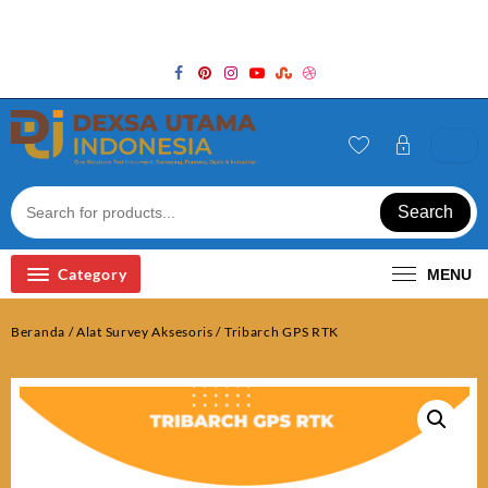
Skip
Welcome to Top Store
to
content
Search
Category
MENU
Beranda
/
Alat Survey Aksesoris
/ Tribarch GPS RTK