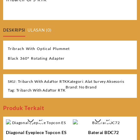
DESKRIPSI
ULASAN (0)
Tribrach With Optical Plummet
Black 360° Rotating Adapter
SKU:
Tribarch With Adaftor RTK
Kategori:
Alat Survey Aksesoris
Brand:
No Brand
Tag:
Tribarch With Adaftor RTK
Produk Terkait
Diagonal Eyepiece Topcon ES
Baterai BDC72