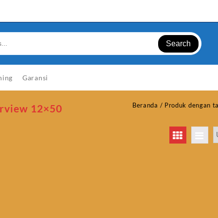
Search
ning
Garansi
Beranda
/ Produk dengan t
rview 12×50