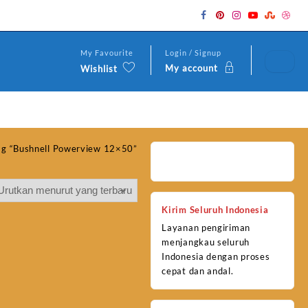
My Favourite
Login / Signup
My account
Wishlist
ag “Bushnell Powerview 12×50”
Kirim Seluruh Indonesia
Layanan pengiriman
menjangkau seluruh
Indonesia dengan proses
cepat dan andal.