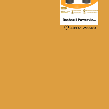
Bushnell Powerview
12×50 131250
Add to Wishlist