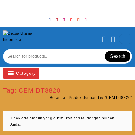
Skip
Welcome to Top Store
to
content
Search
Category
Tag:
CEM DT8820
Beranda
/ Produk dengan tag “CEM DT8820”
Tidak ada produk yang ditemukan sesuai dengan pilihan
Anda.