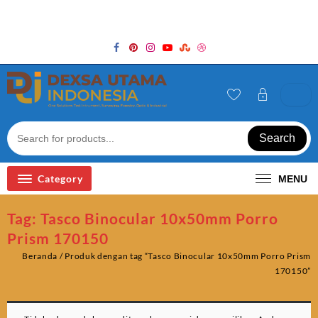
Skip
Welcome to Top Store
to
content
Search
Category
MENU
Tag:
Tasco Binocular 10x50mm Porro
Prism 170150
Beranda
/ Produk dengan tag “Tasco Binocular 10x50mm Porro Prism
170150”