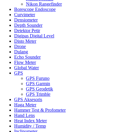
Nikon Rangefinder
Borescope Endoscope
Curvimeter
Densiometer
Depth Sounder
Detektor Petir
Digipas Digital Level
Disto Meter
Drone
Dulang
Echo Sounder
Flow Meter
Global Water
GPS
GPS Furuno
GPS Garmin
GPS Geodetik
GPS Trimble
GPS Aksesoris
Haga Meter
Hammer Test & Profometer
Hand Lens
Heat Index Meter
Humidity / Temp
Inclinometer