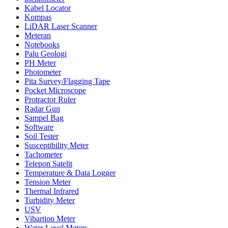
Kabel Locator
Kompas
LiDAR Laser Scanner
Meteran
Notebooks
Palu Geologi
PH Meter
Photometer
Pita Survey/Flagging Tape
Pocket Microscope
Protractor Ruler
Radar Gun
Sampel Bag
Software
Soil Tester
Susceptibility Meter
Tachometer
Telepon Satelit
Temperature & Data Logger
Tension Meter
Thermal Infrared
Turbidity Meter
USV
Vibartion Meter
Water Level Meters