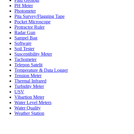
Palu Geologi
PH Meter
Photometer
Pita Survey/Flagging Tape
Pocket Microscope
Protractor Ruler
Radar Gun
Sampel Bag
Software
Soil Tester
Susceptibility Meter
Tachometer
Telepon Satelit
Temperature & Data Logger
Tension Meter
Thermal Infrared
Turbidity Meter
USV
Vibartion Meter
Water Level Meters
Water Quality
Weather Station