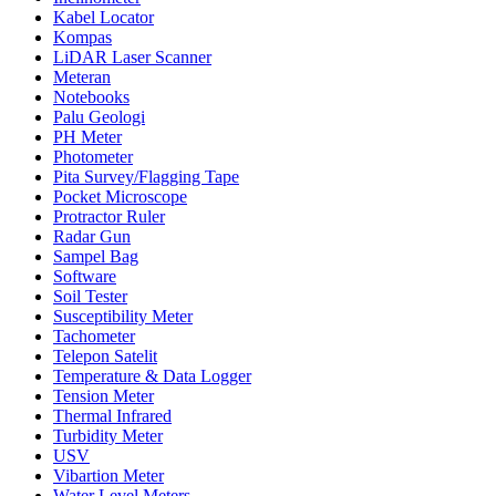
Kabel Locator
Kompas
LiDAR Laser Scanner
Meteran
Notebooks
Palu Geologi
PH Meter
Photometer
Pita Survey/Flagging Tape
Pocket Microscope
Protractor Ruler
Radar Gun
Sampel Bag
Software
Soil Tester
Susceptibility Meter
Tachometer
Telepon Satelit
Temperature & Data Logger
Tension Meter
Thermal Infrared
Turbidity Meter
USV
Vibartion Meter
Water Level Meters