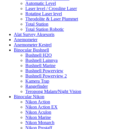
Automatic Level
Laser level / Crossline Laser
Rotating Laser level
Theodolite & Laser Plummet
Total Station
Total Station Robotic
Alat Survey Aksesoris
Anemometer
Anemometer Kestrel
Binocular Bushnell
Bushnell H2O
Bushnell Lainnya
Bushnell Marine
Bushnell Powerview
Bushnell Powerview 2
Kamera Trap
Rangefinder
Teropong Malam/Night Vision
Binocular Nikon
Nikon Action
Nikon Action EX
Nikon Aculon
Nikon Marine
Nikon Monarch
Nikon Prostaff