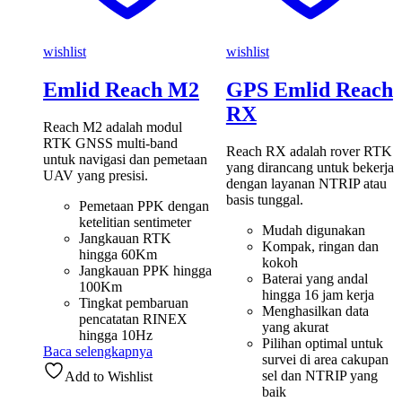
wishlist
wishlist
Emlid Reach M2
GPS Emlid Reach
RX
Reach M2 adalah modul
RTK GNSS multi-band
Reach RX adalah rover RTK
untuk navigasi dan pemetaan
yang dirancang untuk bekerja
UAV yang presisi.
dengan layanan NTRIP atau
basis tunggal.
Pemetaan PPK dengan
ketelitian sentimeter
Mudah digunakan
Jangkauan RTK
Kompak, ringan dan
hingga 60Km
kokoh
Jangkauan PPK hingga
Baterai yang andal
100Km
hingga 16 jam kerja
Tingkat pembaruan
Menghasilkan data
pencatatan RINEX
yang akurat
hingga 10Hz
Pilihan optimal untuk
Baca selengkapnya
survei di area cakupan
sel dan NTRIP yang
Add to Wishlist
baik