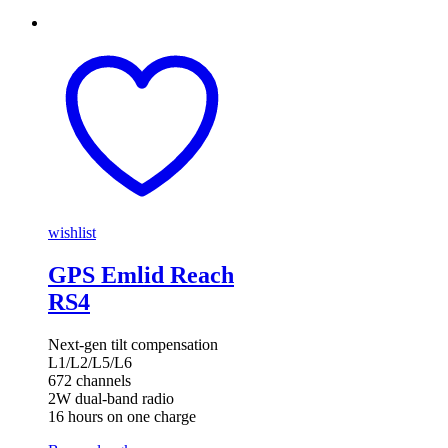
wishlist
GPS Emlid Reach
RS4
Next-gen tilt compensation
L1/L2/L5/L6
672 channels
2W dual-band radio
16 hours on one charge