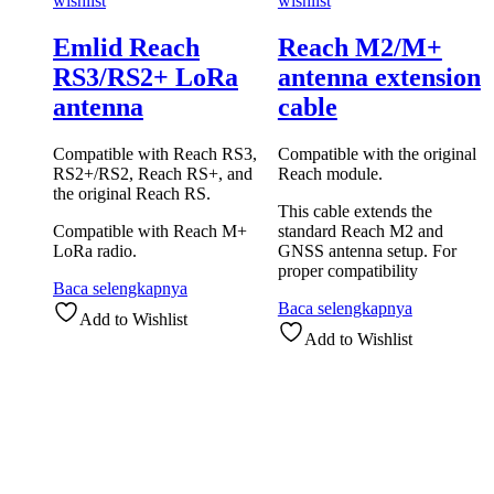
wishlist
wishlist
Emlid Reach
Reach M2/M+
RS3/RS2+ LoRa
antenna extension
antenna
cable
Compatible with Reach RS3,
Compatible with the original
RS2+/RS2, Reach RS+, and
Reach module.
the original Reach RS.
This cable extends the
Compatible with Reach M+
standard Reach M2 and
LoRa radio.
GNSS antenna setup. For
proper compatibility
Baca selengkapnya
Baca selengkapnya
Add to Wishlist
Add to Wishlist