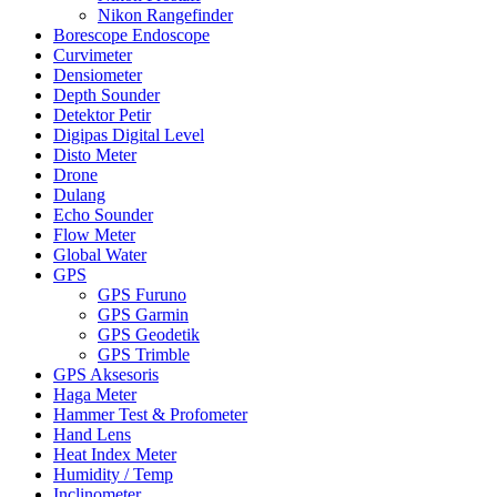
Nikon Rangefinder
Borescope Endoscope
Curvimeter
Densiometer
Depth Sounder
Detektor Petir
Digipas Digital Level
Disto Meter
Drone
Dulang
Echo Sounder
Flow Meter
Global Water
GPS
GPS Furuno
GPS Garmin
GPS Geodetik
GPS Trimble
GPS Aksesoris
Haga Meter
Hammer Test & Profometer
Hand Lens
Heat Index Meter
Humidity / Temp
Inclinometer