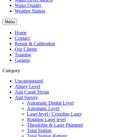
Water Quality
Weather Station
Menu
Home
Contact
Repair & Calibration
Our Clients
Training
Garansi
Category
Uncategorized
Abney Level
Alat Curah Hujan
Alat Survey
Automatic Digital Level
Automatic Level
Laser level / Crossline Laser
Rotating Laser level
Theodolite & Laser Plummet
Total Station
Total Station Robotic