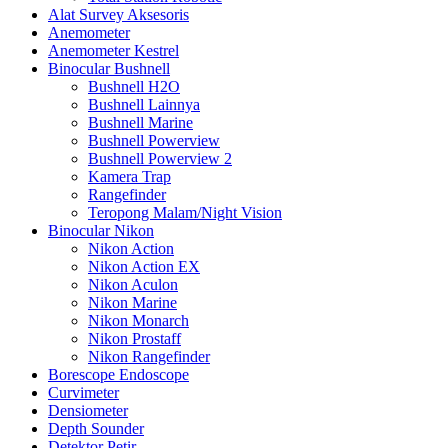
Alat Survey Aksesoris
Anemometer
Anemometer Kestrel
Binocular Bushnell
Bushnell H2O
Bushnell Lainnya
Bushnell Marine
Bushnell Powerview
Bushnell Powerview 2
Kamera Trap
Rangefinder
Teropong Malam/Night Vision
Binocular Nikon
Nikon Action
Nikon Action EX
Nikon Aculon
Nikon Marine
Nikon Monarch
Nikon Prostaff
Nikon Rangefinder
Borescope Endoscope
Curvimeter
Densiometer
Depth Sounder
Detektor Petir