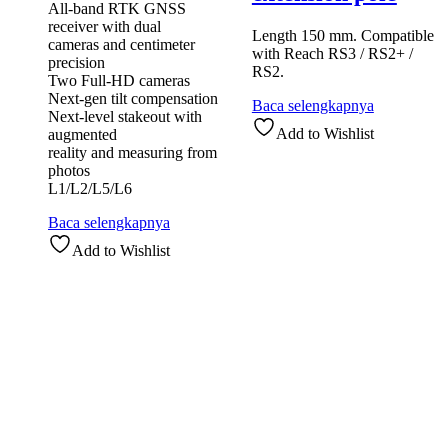
All-band RTK GNSS
receiver with dual
Length 150 mm. Compatible
cameras and centimeter
with Reach RS3 / RS2+ /
precision
RS2.
Two Full-HD cameras
Next-gen tilt compensation
Baca selengkapnya
Next-level stakeout with
Add to Wishlist
augmented
reality and measuring from
photos
L1/L2/L5/L6
Baca selengkapnya
Add to Wishlist