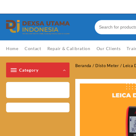
Skip
Welcome to Top Store
to
content
Home
Contact
Repair & Calibration
Our Clients
Trai
Beranda
/
Disto Meter
/ Leica
Category