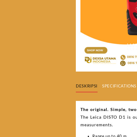
DESKRIPSI
SPECIFICATIONS
The original. Simple, tw
The Leica DISTO D1 is ou
measurements.
Range up to 40 m