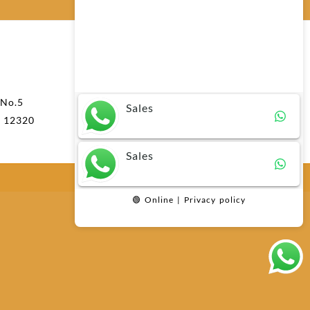
Any questions related to Leica DISTO
D1?
Layanan Pelanggan
Telp: 021-73492470
 No.5
Phone : 0816 721 791
Sales
n 12320
e-Mail : dexsautama@gmail.com
e-Mail : info@dexsautama.co.id
Sales
Add Widget
🟢 Online | Privacy policy