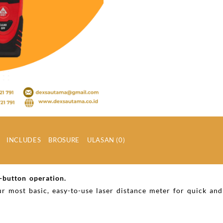
INCLUDES
BROSURE
ULASAN (0)
o-button operation.
r most basic, easy-to-use laser distance meter for quick and