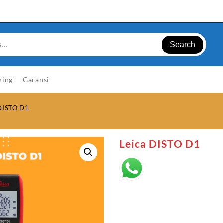
Search
ning
Garansi
 DISTO D1
Leica DISTO D1