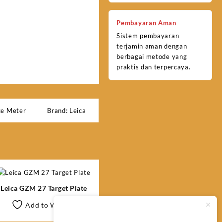
Pembayaran Aman
Sistem pembayaran
terjamin aman dengan
berbagai metode yang
praktis dan terpercaya.
ce Meter
Brand:
Leica
Leica GZM 27 Target Plate
Add to Wishlist
Typically replies within minutes