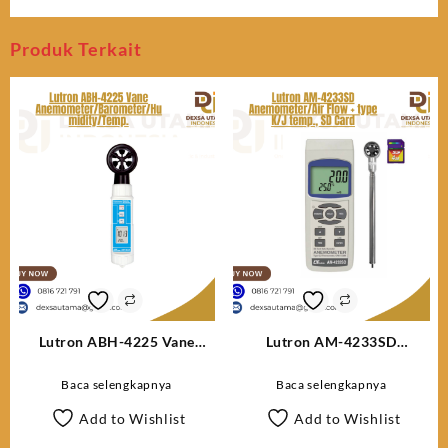
Produk Terkait
Lutron ABH-4225 Vane
Lutron AM-4233SD
Anemometer/Barometer/Humidity/Temp
Anemometer/Air Flow + type
K/J temp., SD Card
Baca selengkapnya
Baca selengkapnya
Add to Wishlist
Add to Wishlist