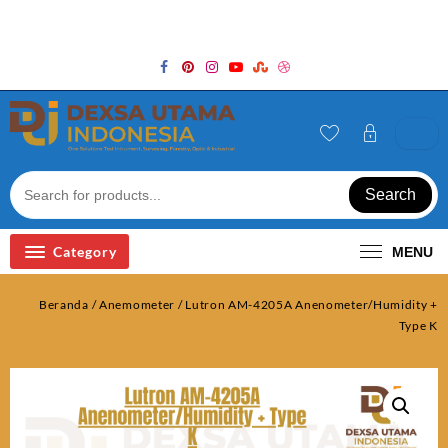
Skip
Welcome to Top Store
to
content
Search
Category
MENU
Beranda
/
Anemometer
/ Lutron AM-4205A Anenometer/Humidity +
Type K