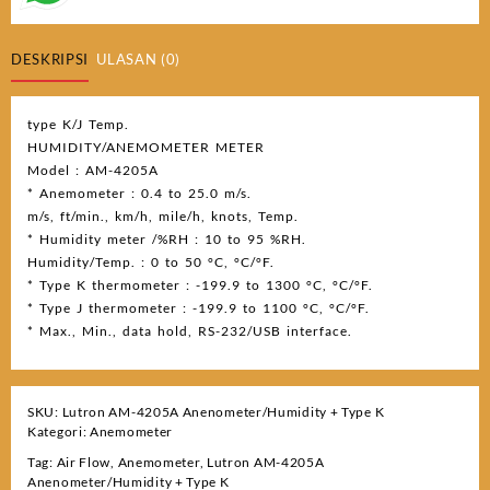
DESKRIPSI
ULASAN (0)
type K/J Temp.
HUMIDITY/ANEMOMETER METER
Model : AM-4205A
* Anemometer : 0.4 to 25.0 m/s.
m/s, ft/min., km/h, mile/h, knots, Temp.
* Humidity meter /%RH : 10 to 95 %RH.
Humidity/Temp. : 0 to 50 °C, °C/°F.
* Type K thermometer : -199.9 to 1300 °C, °C/°F.
* Type J thermometer : -199.9 to 1100 °C, °C/°F.
* Max., Min., data hold, RS-232/USB interface.
SKU:
Lutron AM-4205A Anenometer/Humidity + Type K
Kategori:
Anemometer
Tag:
Air Flow
,
Anemometer
,
Lutron AM-4205A
Anenometer/Humidity + Type K